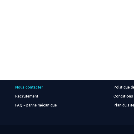
A propos
En savoi
Mieux nous connaître
Mentions l
Nous contacter
Politique de
Recrutement
Conditions 
FAQ – panne mécanique
Plan du sit