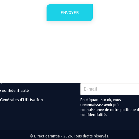
ENVOYER
r plus
Newsletter
égales
 confidentialité
Générales d’Utilisation
En cliquant sur ok, vous
reconnaissez avoir pris
e
connaissance de notre politique 
confidentialité.
© Direct garantie - 2026. Tous droits réservés.