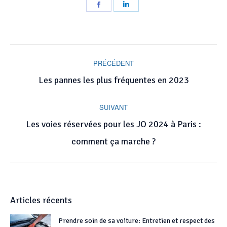
Partager
Partager
sur
sur
Facebook
LinkedIn
Navigation
article
PRÉCÉDENT
Article
Les pannes les plus fréquentes en 2023
précédent
:
SUIVANT
Les voies réservées pour les JO 2024 à Paris :
Article
suivant
comment ça marche ?
:
Articles récents
Prendre soin de sa voiture: Entretien et respect des